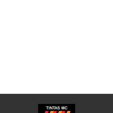
Tintas MC comemora o Dia do Pintor com
Programa de Fidelidade voltado para a
categoria
Na Mídia
O programa será totalmente focado no pintor
e tem como objetivo incentivar cada vez mais
a ...
Leia mais