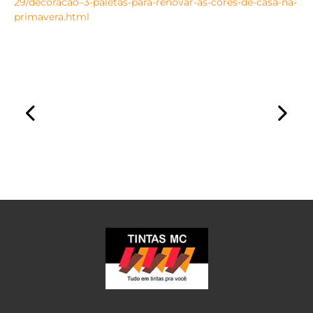
29/decoracao–3-paletas-para-renovar-as-cores-de-casa-na-
primavera.html