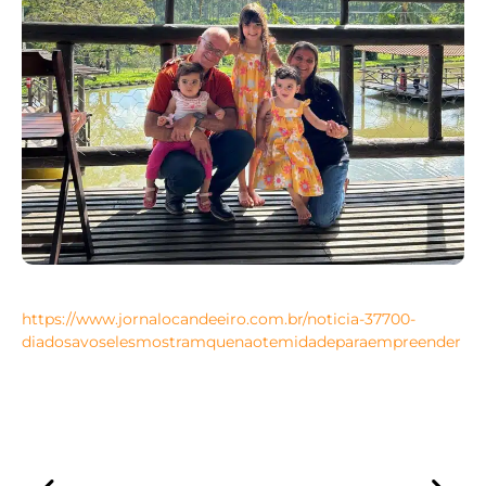
https://www.jornalocandeeiro.com.br/noticia-37700-
diadosavoselesmostramquenaotemidadeparaempreender