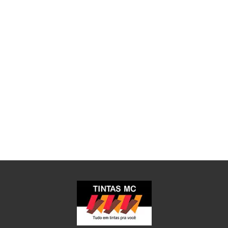
anuais com mudanças de ponto e
renegociação de aluguéis
Na Mídia
Após investir em tecnologia de coleta de
dados, empresa identificou unidades com
gastos elevados em relação ...
Leia mais