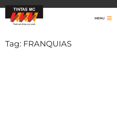
MENU
Tag:
FRANQUIAS
Tintas MC abre sua primeira loja em Belo
Horizonte e deixa marca ainda mais forte
na região sudeste.